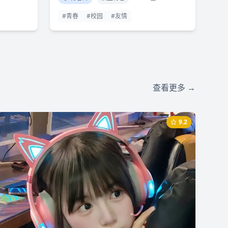
#
青春
#
校园
#
友情
查看更多 →
9.2