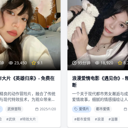
分钟
23,450
9.1
95分钟
18,920
8.
作大片《英雄归来》- 免费在
浪漫爱情电影《遇见你》- 
断
精良的动作冒险片，融合了传统
一个关于现代都市男女邂逅与成
与现代特效技术，为观众带来视
爱情故事，细腻的情感描绘让人
片
武侠冒险
2025/1/20
爱情片
都市爱情
险
#
武侠
#
特效大片
#
都市爱情
#
浪漫
#
温馨