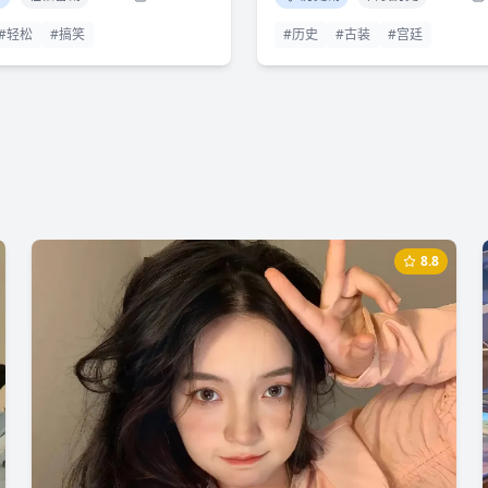
#
轻松
#
搞笑
#
历史
#
古装
#
宫廷
8.8