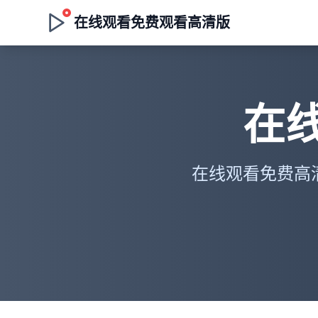
在线观看免费观看高清版
在
在线观看免费高清