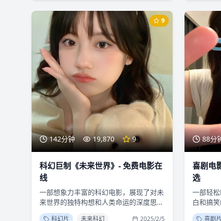
9
142分钟
19,870
9
88分
科幻巨制《未来世界》- 免费电影在
喜剧电
线
选
一部想象力丰富的科幻电影，展现了对未
一部轻松
来世界的独特构想和人类命运的深度思
白和搞笑
考。
科幻片
未来科幻
2025/2/5
喜剧