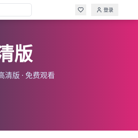
登录
清版
清版 · 免费观看