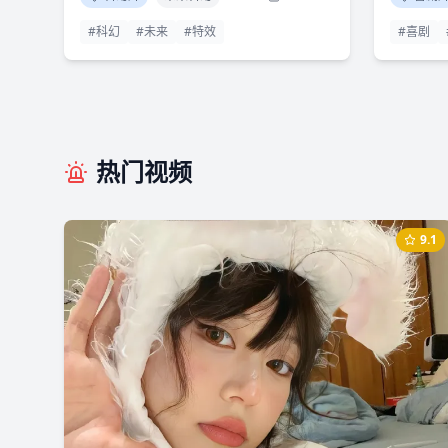
#
科幻
#
未来
#
特效
#
喜剧
热门视频
9.1