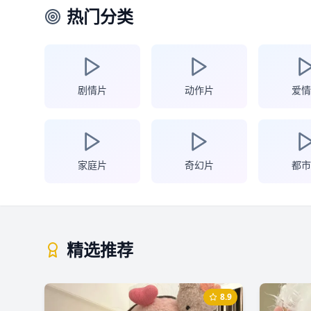
热门分类
剧情片
动作片
爱情
家庭片
奇幻片
都市
精选推荐
8.9